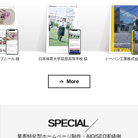
ール 様
日本体育大学荏原高等学校 様
トーバン工業株式会社 
More
SPECIAL
業界特化型ホームページ制作・AIO/SEO実績例