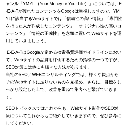
ャンル「
YMYL
（
Your Money or Your Life
）」については、
E
-E-A-T
が優れたコンテンツを
Google
は重視しますので、
YM
YL
に該当する
Web
サイトでは「信頼性の高い情報」「専門性
を持った人が作成したコンテンツ」「オリジナル性の高いコ
ンテンツ」「情報の正確性」を念頭に置いて
Web
サイトを運
用していきましょう。
E-E-A-T
は
Google
が定める検索品質評価ガイドラインにおい
て、
Web
サイトの品質を評価するための指標の一つですが、
SEO
対策には他にも様々な方法があります。
当社の
SEO
／
WEB
コンサルティングでは、様々な観点から
その
Web
サイトに足りないものを見極め、さらに、目標をし
っかり設定した上で、改善を重ねて集客へと繋げていきま
す。
SEO
トピックスではこれからも、
Web
サイト制作や
SEO
対
策についてこれからもご紹介していきますので、ぜひ参考に
してください。